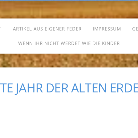
"
ARTIKEL AUS EIGENER FEDER
IMPRESSUM
G
WENN IHR NICHT WERDET WIE DIE KINDER
ZTE JAHR DER ALTEN ERD