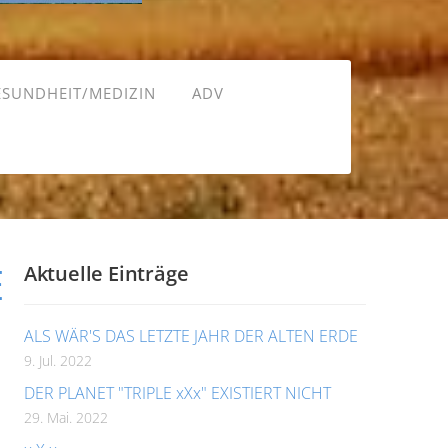
ESUNDHEIT/MEDIZIN
ADV
E
Aktuelle Einträge
ALS WÄR'S DAS LETZTE JAHR DER ALTEN ERDE
9. Jul. 2022
DER PLANET "TRIPLE xXx" EXISTIERT NICHT
29. Mai. 2022