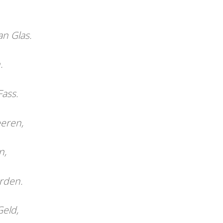
an Glas.
.
Fass.
eeren,
n,
rden.
 Geld,