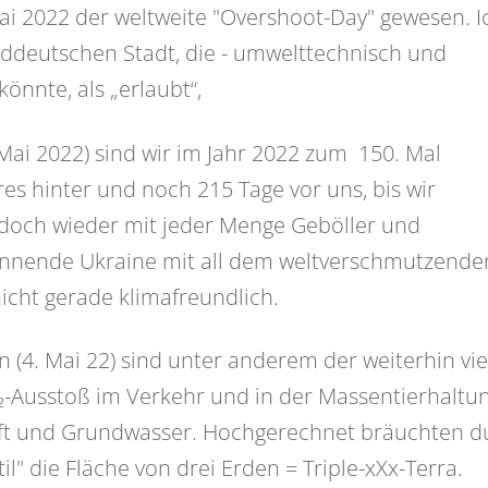
ai 2022 der weltweite "Overshoot-Day" gewesen. I
süddeutschen Stadt, die - umwelttechnisch und
nnte, als „erlaubt“,
 Mai 2022) sind wir im Jahr 2022 zum 150. Mal
es hinter und noch 215 Tage vor uns, bis wir
h doch wieder mit jeder Menge Geböller und
ennende Ukraine mit all dem weltverschmutzende
nicht gerade klimafreundlich.
(4. Mai 22) sind unter anderem der weiterhin vie
-Ausstoß im Verkehr und in der Massentierhaltu
uft und Grundwasser. Hochgerechnet bräuchten d
" die Fläche von drei Erden = Triple-xXx-Terra.