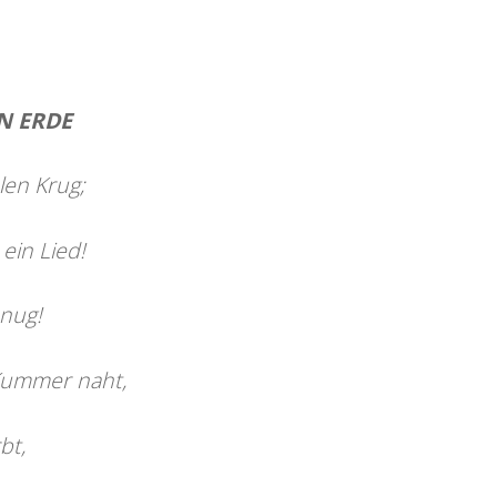
EN ERDE
len Krug;
 ein Lied!
enug!
 Kummer naht,
bt,